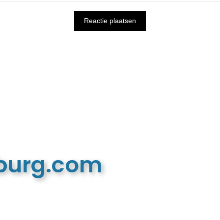
mburg.com
n recreatieve website