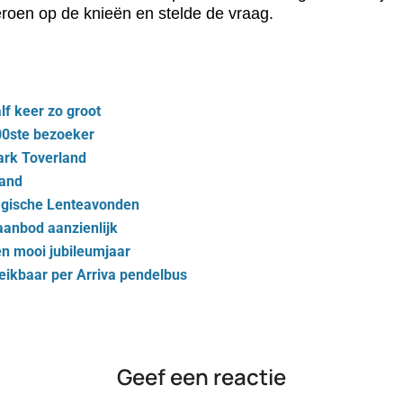
eroen op de knieën en stelde de vraag.
lf keer zo groot
00ste bezoeker
park Toverland
land
Magische Lenteavonden
aanbod aanzienlijk
en mooi jubileumjaar
eikbaar per Arriva pendelbus
Geef een reactie