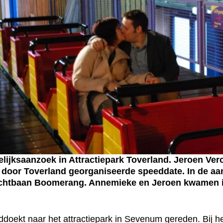
ijksaanzoek in Attractiepark Toverland. Jeroen Ve
n door Toverland georganiseerde speeddate. In de aa
e achtbaan Boomerang. Annemieke en Jeroen kwamen in 
doekt naar het attractiepark in Sevenum gereden. Bij h