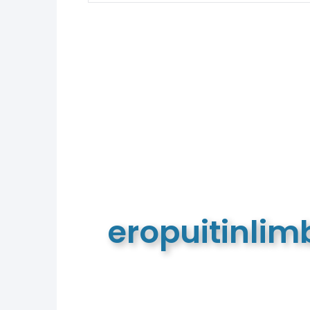
eropuitinli
De meest complete toeristische e
van Limburg en de euregio!