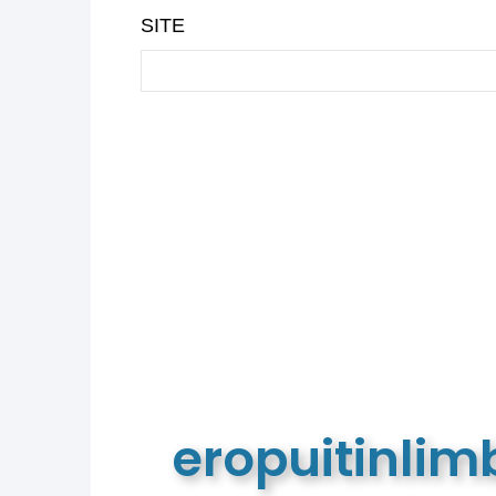
SITE
eropuitinli