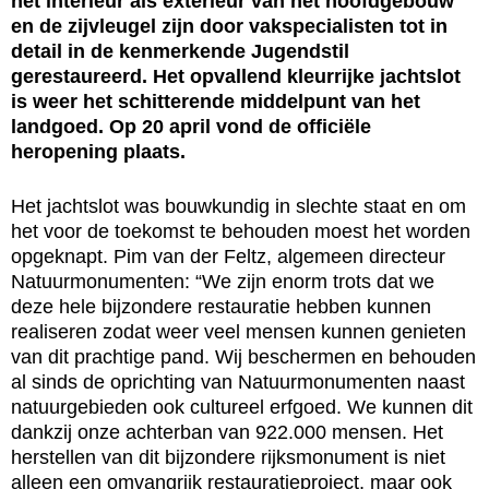
het interieur als exterieur van het hoofdgebouw
en de zijvleugel zijn door vakspecialisten tot in
detail in de kenmerkende Jugendstil
gerestaureerd. Het opvallend kleurrijke jachtslot
is weer het schitterende middelpunt van het
landgoed. Op 20 april vond de officiële
heropening plaats.
Het jachtslot was bouwkundig in slechte staat en om
het voor de toekomst te behouden moest het worden
opgeknapt. Pim van der Feltz, algemeen directeur
Natuurmonumenten: “We zijn enorm trots dat we
deze hele bijzondere restauratie hebben kunnen
realiseren zodat weer veel mensen kunnen genieten
van dit prachtige pand. Wij beschermen en behouden
al sinds de oprichting van Natuurmonumenten naast
natuurgebieden ook cultureel erfgoed. We kunnen dit
dankzij onze achterban van 922.000 mensen. Het
herstellen van dit bijzondere rijksmonument is niet
alleen een omvangrijk restauratieproject, maar ook