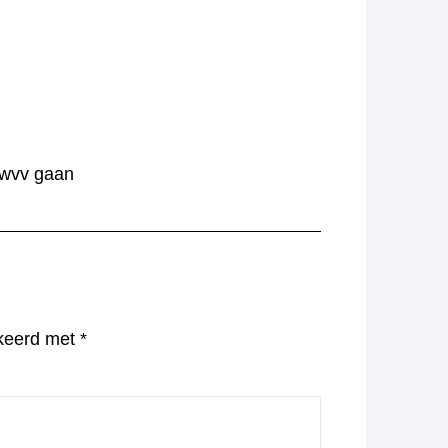
t wvv gaan
rkeerd met
*