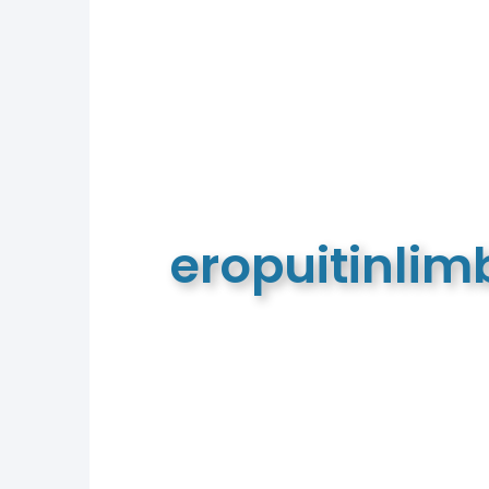
eropuitinli
De meest complete toeristische e
van Limburg en de euregio!