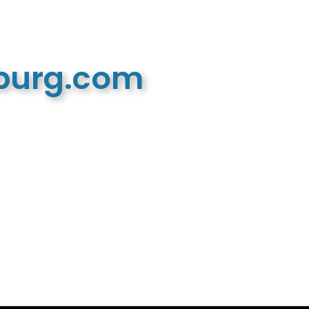
mburg.com
n recreatieve website