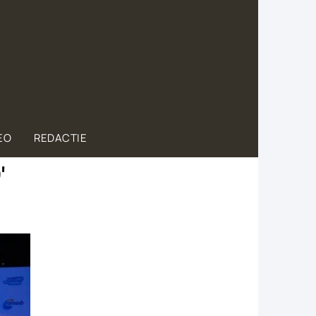
EO
REDACTIE
′