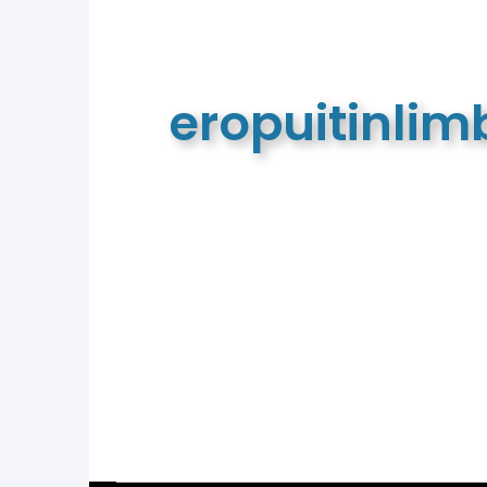
eropuitinli
De meest complete toeristische e
van Limburg en de euregio!