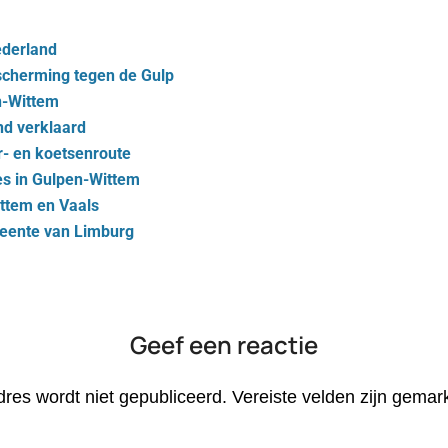
Nederland
scherming tegen de Gulp
n-Wittem
d verklaard
er- en koetsenroute
es in Gulpen-Wittem
ittem en Vaals
eente van Limburg
Geef een reactie
dres wordt niet gepubliceerd.
Vereiste velden zijn gema