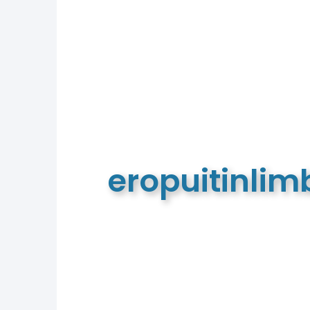
eropuitinli
De meest complete toeristische e
van Limburg en de euregio!