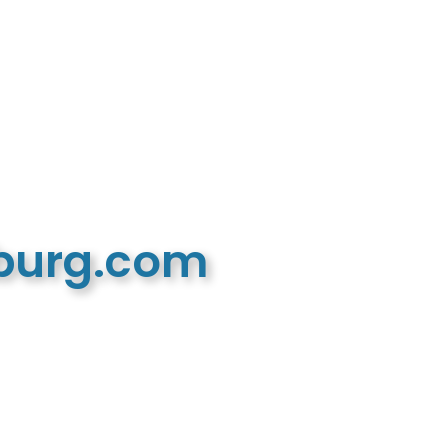
mburg.com
n recreatieve website