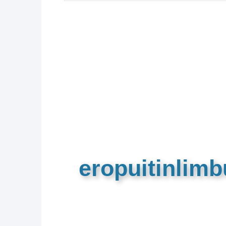
eropuitinlim
De meest complete toeristische e
van Limburg en de euregio!