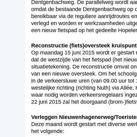
Dentgenbachweg. De parallelweg wordt aang
omdat de bestaande Dentgenbachweg op dit 
bereikbaar via de reguliere aanrijdroutes e
verlegd en worden er werkzaamheden uitgev
een nieuw fietspad op het gedeelte Hopel
Reconstructie (fiets)oversteek kruispun
Op maandag 15 juni 2015 wordt er gestart me
dat de westzijde van het fietspad (het nie
situatietekening. De reconstructie omvat 
van een nieuwe oversteek. Om het schoolga
in de verkeersluwe uren (van 09.00 uur tot
westelijke richting (richting Nuth) via Al
waar nodig worden verkeersregelaars ingeze
22 juni 2015 zal het doorgaand (brom-)fiets
Verleggen Nieuwenhagenerweg/Toerist
Deze maand wordt gestart met diverse we
het volgende: