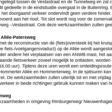
elegd tussen de Vestastraat en de Tunnelweg en zal cir
gedeelte in de eindsituatie overgaat in de Buitenring.
n het doorgaand verkeer ondervindt geen verdere hinder. 
oerd aan het riool. Tot slot wordt nog voor de zomerva
erweg –Vestastraat. Ook deze werkzaamheden zullen gee
t Allée-Patersweg
t de reconstructie van de (fiets)oversteek bij het kruis
uwe fiets-/voetgangersviaduct) op de Allée wordt aanges
onder andere het verplaatsen van een ANWB-mast, het a
ande fietsverkeer zoveel mogelijk te ontlasten, worde
 16.00 uur). Tijdens deze uren wordt een omleidingsroute
lée, Hommerter Allée en Hommerterweg. In de spitsuren k
t. De werkzaamheden zullen uiterlijk tot en met vrijda
verkeer in beide richtingen gebruik kunnen maken van he
enweg
rkzaamheden in omgeving Rimburgerweg/ Nieuwenhagene