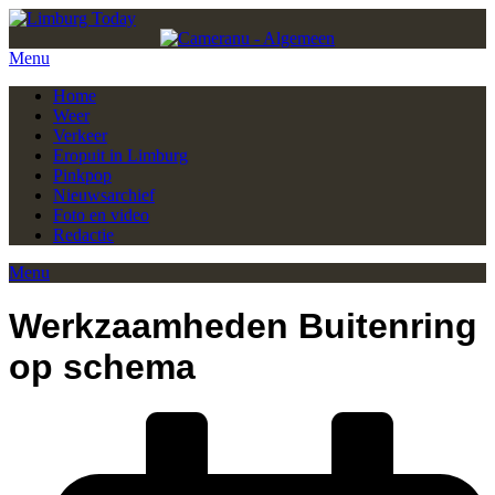
Menu
Home
Weer
Verkeer
Eropuit in Limburg
Pinkpop
Nieuwsarchief
Foto en video
Redactie
Menu
Werkzaamheden Buitenring
op schema