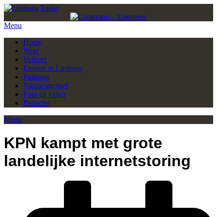
Menu
Home
Weer
Verkeer
Eropuit in Limburg
Pinkpop
Nieuwsarchief
Foto en video
Redactie
Menu
KPN kampt met grote
landelijke internetstoring