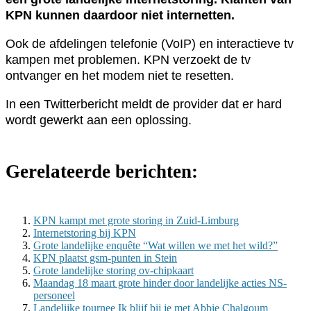
KPN kunnen daardoor niet internetten.
Ook de afdelingen telefonie (VoIP) en interactieve tv
kampen met problemen. KPN verzoekt de tv
ontvanger en het modem niet te resetten.
In een Twitterbericht meldt de provider dat er hard
wordt gewerkt aan een oplossing.
Gerelateerde berichten:
KPN kampt met grote storing in Zuid-Limburg
Internetstoring bij KPN
Grote landelijke enquête “Wat willen we met het wild?”
KPN plaatst gsm-punten in Stein
Grote landelijke storing ov-chipkaart
Maandag 18 maart grote hinder door landelijke acties NS-
personeel
Landelijke tournee Ik blijf bij je met Abbie Chalgoum