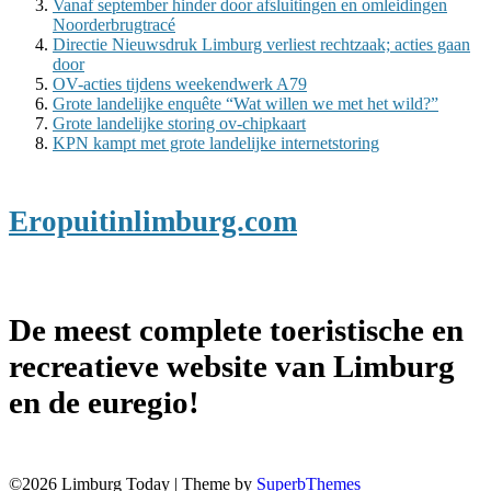
Vanaf september hinder door afsluitingen en omleidingen
Noorderbrugtracé
Directie Nieuwsdruk Limburg verliest rechtzaak; acties gaan
door
OV-acties tijdens weekendwerk A79
Grote landelijke enquête “Wat willen we met het wild?”
Grote landelijke storing ov-chipkaart
KPN kampt met grote landelijke internetstoring
Eropuitinlimburg.com
De meest complete toeristische en
recreatieve website van Limburg
en de euregio!
©2026 Limburg Today
| Theme by
SuperbThemes