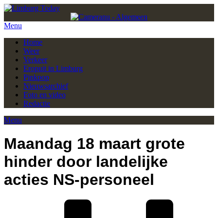
Menu
Home
Weer
Verkeer
Eropuit in Limburg
Pinkpop
Nieuwsarchief
Foto en video
Redactie
Menu
Maandag 18 maart grote
hinder door landelijke
acties NS-personeel