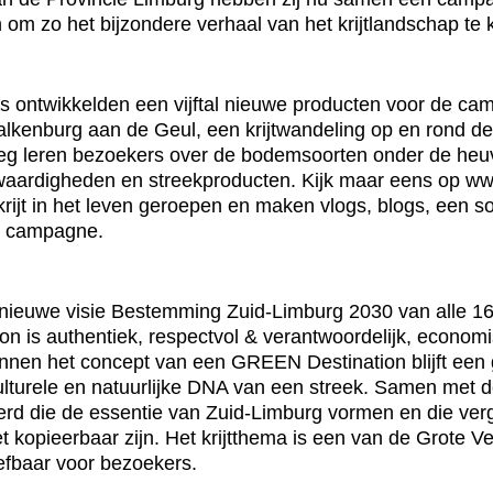
 om zo het bijzondere verhaal van het krijtlandschap te 
ontwikkelden een vijftal nieuwe producten voor de camp
alkenburg aan de Geul, een krijtwandeling op en rond de 
rweg leren bezoekers over de bodemsoorten onder de he
aardigheden en streekproducten. Kijk maar eens op www.
krijt in het leven geroepen en maken vlogs, blogs, een
de campagne.
 nieuwe visie Bestemming Zuid-Limburg 2030 van alle 1
is authentiek, respectvol & verantwoordelijk, economi
nnen het concept van een GREEN Destination blijft een ge
ke culturele en natuurlijke DNA van een streek. Samen m
erd die de essentie van Zuid-Limburg vormen en die ver
kopieerbaar zijn. Het krijtthema is een van de Grote Ve
efbaar voor bezoekers.