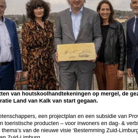
en van houtskoolhandtekeningen op mergel, de geza
atie Land van Kalk van start gegaan.
tenschappers, een projectplan en een subsidie van Provi
oeristische producten – voor inwoners en dag- & verblijf
 thema’s van de nieuwe visie ‘Bestemming Zuid-Limburg 
an Zuid-Limburg.