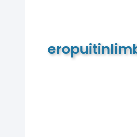
eropuitinli
De meest complete toeristische e
van Limburg en de euregio!