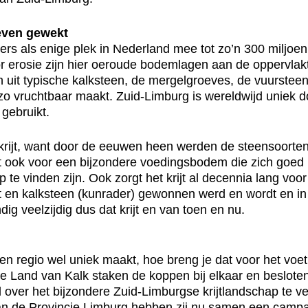
leven gewekt
als enige plek in Nederland mee tot zo’n 300 miljoen ja
r erosie zijn hier oeroude bodemlagen aan de oppervlak
uit typische kalksteen, de mergelgroeves, de vuursteen
 zo vruchtbaar maakt. Zuid-Limburg is wereldwijd uniek
 gebruikt.
krijt, want door de eeuwen heen werden de steensoorten 
 ook voor een bijzondere voedingsbodem die zich goed l
 te vinden zijn. Ook zorgt het krijt al decennia lang vo
n kalksteen (kunrader) gewonnen werd en wordt en in h
ig veelzijdig dus dat krijt en van toen en nu.
t een regio wel uniek maakt, hoe breng je dat voor het voet
ie Land van Kalk staken de koppen bij elkaar en beslot
over het bijzondere Zuid-Limburgse krijtlandschap te ve
van de Provincie Limburg hebben zij nu samen een camp