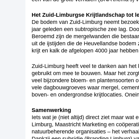
Het Zuid-Limburgse Krijtlandschap tot 
De bodem van Zuid-Limburg neemt bezoekers 
jaar geleden een subtropische zee lag. Doo
Beroemd zijn de mergelwanden die bestaan 
uit de ijstijden die de Heuvellandse bodem
krijt en kalk de afgelopen 4000 jaar hebben
Zuid-Limburg heeft veel te danken aan het 
gebruikt om mee te bouwen. Maar het zorgt
veel bijzondere bloem- en plantensoorten op
vele dagbouwgroeves waar mergel, cement e
boven- en ondergrondse krijtlocaties. Oneind
Samenwerking
Iets wat je (niet altijd) direct ziet maar wa
Limburg, Maastricht Marketing en coöperat
natuurbeherende organisaties – het verhaal 
Dankzij een subsidie (Branding Limburg) 