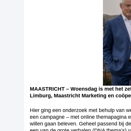
MAASTRICHT – Woensdag is met het zett
Limburg, Maastricht Marketing en coöper
Hier ging een onderzoek met behulp van we
een campagne – met online themapagina en t
willen gaan beleven. Geheel passend bij de
een van de grote verhalen (DNA thema’s) v