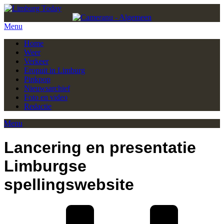
Menu
Home
Weer
Verkeer
Eropuit in Limburg
Pinkpop
Nieuwsarchief
Foto en video
Redactie
Menu
Lancering en presentatie
Limburgse
spellingswebsite