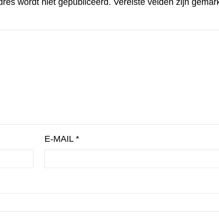
dres wordt niet gepubliceerd.
Vereiste velden zijn gema
E-MAIL
*