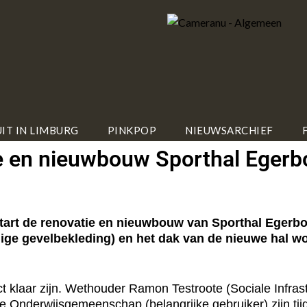
IT IN LIMBURG
PINKPOP
NIEUWSARCHIEF
e en nieuwbouw Sporthal Egerb
t de renovatie en nieuwbouw van Sporthal Egerbos I
rdige gevelbekleding) en het dak van de nieuwe hal w
 klaar zijn. Wethouder Ramon Testroote (Sociale Infrast
 Onderwijsgemeenschap (belangrijke gebruiker) zijn tij