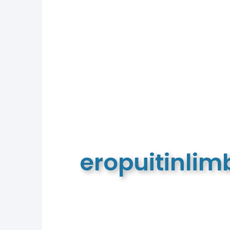
eropuitinli
De meest complete toeristische e
van Limburg en de euregio!