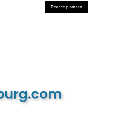
mburg.com
n recreatieve website