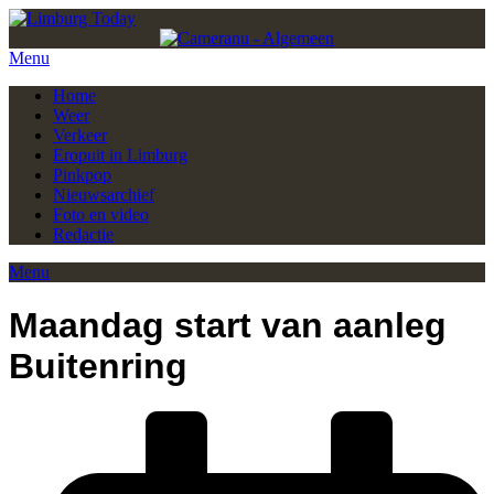
Menu
Home
Weer
Verkeer
Eropuit in Limburg
Pinkpop
Nieuwsarchief
Foto en video
Redactie
Menu
Maandag start van aanleg
Buitenring