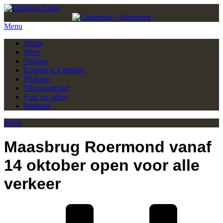
Menu
Home
Weer
Verkeer
Eropuit in Limburg
Pinkpop
Nieuwsarchief
Foto en video
Redactie
Menu
Maasbrug Roermond vanaf
14 oktober open voor alle
verkeer