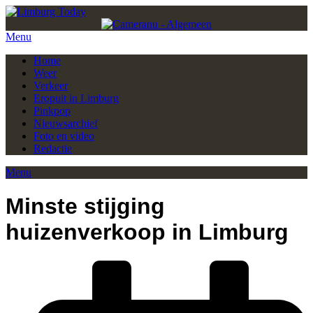
Menu
Home
Weer
Verkeer
Eropuit in Limburg
Pinkpop
Nieuwsarchief
Foto en video
Redactie
Menu
Minste stijging
huizenverkoop in Limburg