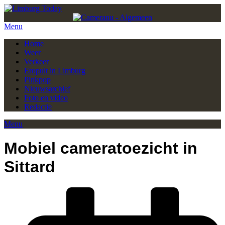
Menu
Home
Weer
Verkeer
Eropuit in Limburg
Pinkpop
Nieuwsarchief
Foto en video
Redactie
Menu
Mobiel cameratoezicht in
Sittard