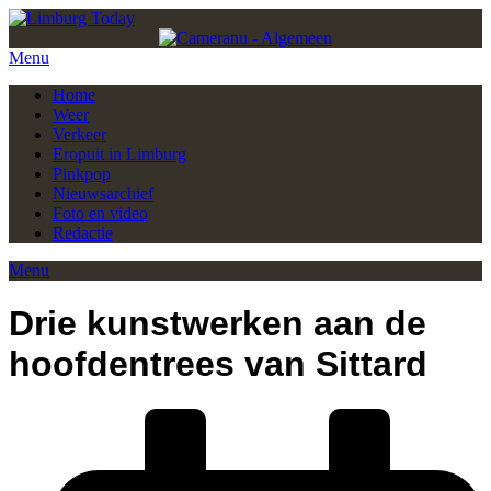
Menu
Home
Weer
Verkeer
Eropuit in Limburg
Pinkpop
Nieuwsarchief
Foto en video
Redactie
Menu
Drie kunstwerken aan de
hoofdentrees van Sittard