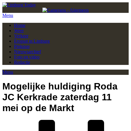
Menu
Home
Weer
Verkeer
Eropuit in Limburg
Pinkpop
Nieuwsarchief
Foto en video
Redactie
Menu
Mogelijke huldiging Roda
JC Kerkrade zaterdag 11
mei op de Markt