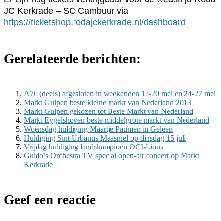
JC Kerkrade – SC Cambuur via
https://ticketshop.rodajckerkrade.nl/dashboard
Gerelateerde berichten:
A76 (deels) afgesloten in weekenden 17-20 mei en 24-27 mei
Markt Gulpen beste kleine markt van Nederland 2013
Markt Gulpen gekozen tot Beste Markt van Nederland
Markt Eygelshoven beste middelgrote markt van Nederland
Woensdag huldiging Maartje Paumen in Geleen
Huldiging Sint Urbanus Maasniel op dinsdag 15 juli
Vrijdag huldiging landskampioen OCI-Lions
Guido’s Orchestra TV special open-air concert op Markt
Kerkrade
Geef een reactie