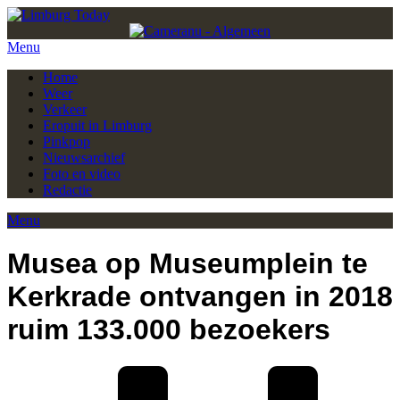
Menu
Home
Weer
Verkeer
Eropuit in Limburg
Pinkpop
Nieuwsarchief
Foto en video
Redactie
Menu
Musea op Museumplein te
Kerkrade ontvangen in 2018
ruim 133.000 bezoekers