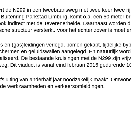
dert de N299 in een tweebaansweg met twee keer twee ri
e Buitenring Parkstad Limburg, komt o.a. een 50 meter 
ok indirect met de Teverenerheide. Daarnaast worden d
che structuur versterkt. Voor het echter zover is moet e
 en (gas)leidingen verlegd, bomen gekapt, tijdelijke by
schermen en geluidswallen aangelegd. En natuurlijk wor
aliseerd. De bestaande kruisingen met de N299 zijn vrij
eg. Dit viaduct is vanaf eind februari 2016 gedurende 
 afsluiting van anderhalf jaar noodzakelijk maakt. Omwon
 de werkzaamheden en verkeersomleidingen.