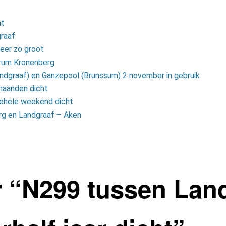
ht
raaf
keer zo groot
ntrum Kronenberg
andgraaf) en Ganzepool (Brunssum) 2 november in gebruik
maanden dicht
ehele weekend dicht
rg en Landgraaf – Aken
 “
N299 tussen Lan