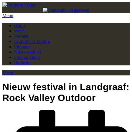
Menu
Home
Weer
Verkeer
Eropuit in Limburg
Pinkpop
Nieuwsarchief
Foto en video
Redactie
Menu
Nieuw festival in Landgraaf:
Rock Valley Outdoor