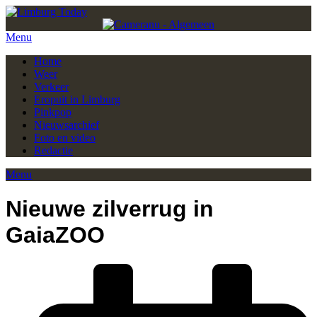
Menu
Home
Weer
Verkeer
Eropuit in Limburg
Pinkpop
Nieuwsarchief
Foto en video
Redactie
Menu
Nieuwe zilverrug in
GaiaZOO