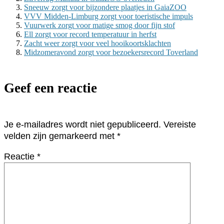
Sneeuw zorgt voor bijzondere plaatjes in GaiaZOO
VVV Midden-Limburg zorgt voor toeristische impuls
Vuurwerk zorgt voor matige smog door fijn stof
Ell zorgt voor record temperatuur in herfst
Zacht weer zorgt voor veel hooikoortsklachten
Midzomeravond zorgt voor bezoekersrecord Toverland
Geef een reactie
Je e-mailadres wordt niet gepubliceerd.
Vereiste
velden zijn gemarkeerd met
*
Reactie
*