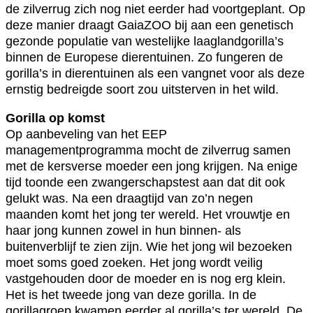
de zilverrug zich nog niet eerder had voortgeplant. Op
deze manier draagt GaiaZOO bij aan een genetisch
gezonde populatie van westelijke laaglandgorilla’s
binnen de Europese dierentuinen. Zo fungeren de
gorilla’s in dierentuinen als een vangnet voor als deze
ernstig bedreigde soort zou uitsterven in het wild.
Gorilla op komst
Op aanbeveling van het EEP
managementprogramma mocht de zilverrug samen
met de kersverse moeder een jong krijgen. Na enige
tijd toonde een zwangerschapstest aan dat dit ook
gelukt was. Na een draagtijd van zo’n negen
maanden komt het jong ter wereld. Het vrouwtje en
haar jong kunnen zowel in hun binnen- als
buitenverblijf te zien zijn. Wie het jong wil bezoeken
moet soms goed zoeken. Het jong wordt veilig
vastgehouden door de moeder en is nog erg klein.
Het is het tweede jong van deze gorilla. In de
gorillagroep kwamen eerder al gorilla’s ter wereld. De