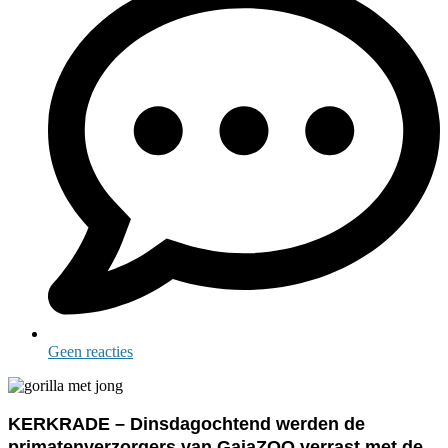
Geen reacties
KERKRADE – Dinsdagochtend werden de
primatenverzorgers van GaiaZOO verrast met de