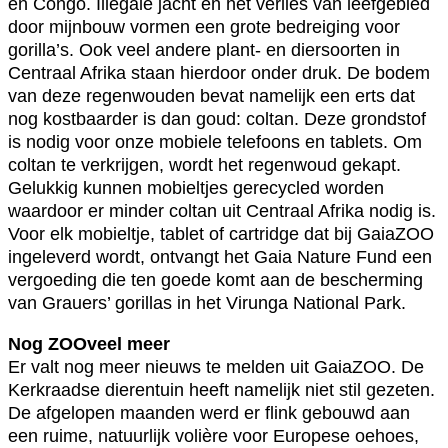
en Congo. Illegale jacht en het verlies van leefgebied
door mijnbouw vormen een grote bedreiging voor
gorilla’s. Ook veel andere plant- en diersoorten in
Centraal Afrika staan hierdoor onder druk. De bodem
van deze regenwouden bevat namelijk een erts dat
nog kostbaarder is dan goud: coltan. Deze grondstof
is nodig voor onze mobiele telefoons en tablets. Om
coltan te verkrijgen, wordt het regenwoud gekapt.
Gelukkig kunnen mobieltjes gerecycled worden
waardoor er minder coltan uit Centraal Afrika nodig is.
Voor elk mobieltje, tablet of cartridge dat bij GaiaZOO
ingeleverd wordt, ontvangt het Gaia Nature Fund een
vergoeding die ten goede komt aan de bescherming
van Grauers’ gorillas in het Virunga National Park.
Nog ZOOveel meer
Er valt nog meer nieuws te melden uit GaiaZOO. De
Kerkraadse dierentuin heeft namelijk niet stil gezeten.
De afgelopen maanden werd er flink gebouwd aan
een ruime, natuurlijk volière voor Europese oehoes,