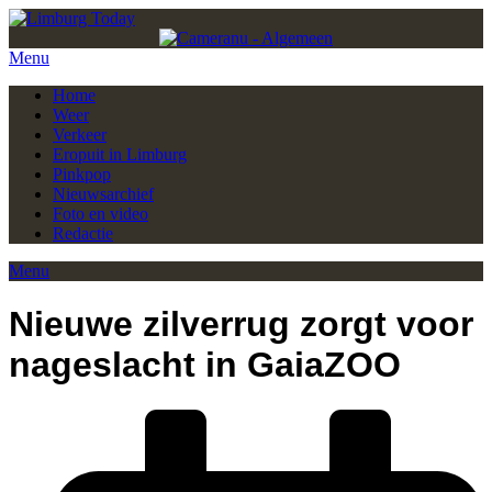
Menu
Home
Weer
Verkeer
Eropuit in Limburg
Pinkpop
Nieuwsarchief
Foto en video
Redactie
Menu
Nieuwe zilverrug zorgt voor
nageslacht in GaiaZOO