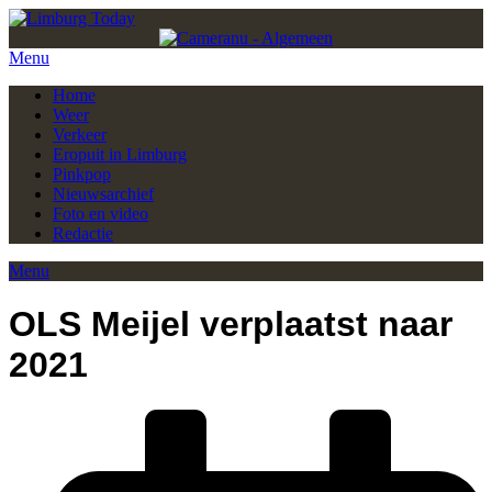
Menu
Home
Weer
Verkeer
Eropuit in Limburg
Pinkpop
Nieuwsarchief
Foto en video
Redactie
Menu
OLS Meijel verplaatst naar
2021