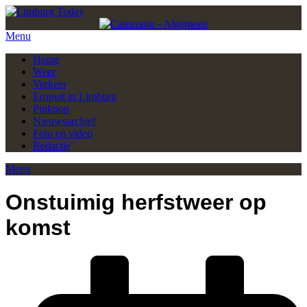
Menu
Home
Weer
Verkeer
Eropuit in Limburg
Pinkpop
Nieuwsarchief
Foto en video
Redactie
Menu
Onstuimig herfstweer op
komst