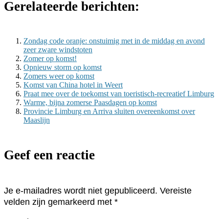
Gerelateerde berichten:
Zondag code oranje: onstuimig met in de middag en avond
zeer zware windstoten
Zomer op komst!
Opnieuw storm op komst
Zomers weer op komst
Komst van China hotel in Weert
Praat mee over de toe­komst van toe­ris­tisch-re­cre­a­tief Lim­burg
Warme, bijna zomerse Paasdagen op komst
Pro­vin­cie Lim­burg en Ar­ri­va slui­ten over­een­komst over
Maas­lijn
Geef een reactie
Je e-mailadres wordt niet gepubliceerd.
Vereiste
velden zijn gemarkeerd met
*