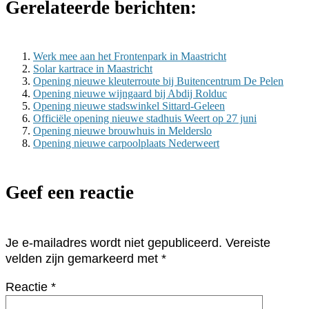
Gerelateerde berichten:
Werk mee aan het Frontenpark in Maastricht
Solar kartrace in Maastricht
Opening nieuwe kleuterroute bij Buitencentrum De Pelen
Opening nieuwe wijngaard bij Abdij Rolduc
Opening nieuwe stadswinkel Sittard-Geleen
Officiële opening nieuwe stadhuis Weert op 27 juni
Opening nieuwe brouwhuis in Melderslo
Opening nieuwe carpoolplaats Nederweert
Geef een reactie
Je e-mailadres wordt niet gepubliceerd.
Vereiste
velden zijn gemarkeerd met
*
Reactie
*