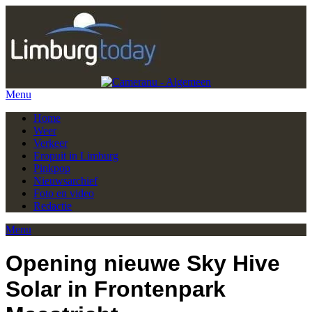
Menu
Home
Weer
Verkeer
Eropuit in Limburg
Pinkpop
Nieuwsarchief
Foto en video
Redactie
Menu
Opening nieuwe Sky Hive
Solar in Frontenpark