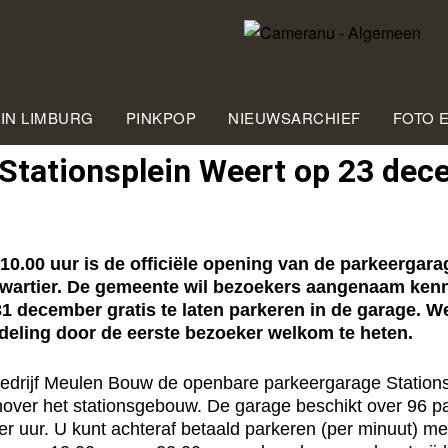
 IN LIMBURG
PINKPOP
NIEUWSARCHIEF
FOTO 
Stationsplein Weert op 23 de
0 uur is de officiële opening van de parkeergarag
kwartier. De gemeente wil bezoekers aangenaam ken
31 december gratis te laten parkeren in de garage. W
eling door de eerste bezoeker welkom te heten.
rijf Meulen Bouw de openbare parkeergarage Stationsplein
nover het stationsgebouw. De garage beschikt over 96 pa
per uur. U kunt achteraf betaald parkeren (per minuut) m