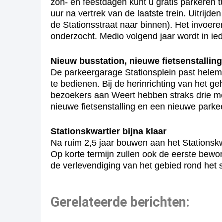
zon- en feestdagen kunt u gratis parkeren t
uur na vertrek van de laatste trein. Uitrijd
de Stationsstraat naar binnen). Het invoer
onderzocht. Medio volgend jaar wordt in ie
Nieuw busstation, nieuwe fietsenstallin
De parkeergarage Stationsplein past hele
te bedienen. Bij de herinrichting van het ge
bezoekers aan Weert hebben straks drie mo
nieuwe fietsenstalling en een nieuwe parkee
Stationskwartier bijna klaar
Na ruim 2,5 jaar bouwen aan het Stationskw
Op korte termijn zullen ook de eerste bew
de verlevendiging van het gebied rond het s
Gerelateerde berichten: