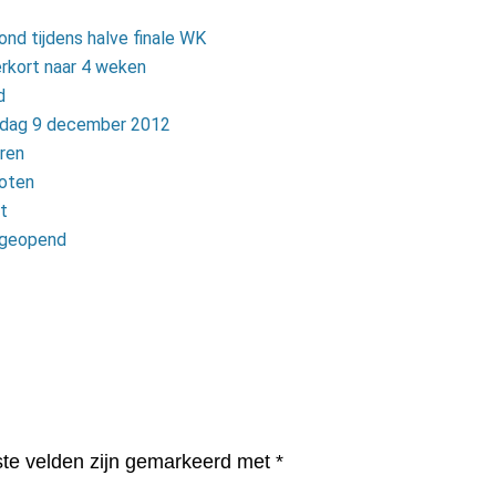
nd tijdens halve finale WK
rkort naar 4 weken
d
ondag 9 december 2012
ren
loten
ht
 geopend
ste velden zijn gemarkeerd met
*