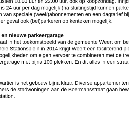
ussen 10.00 uur en 22.00 uur, ook op koopzondag. Inrijde
en is 24 uur per dag mogelijk (na sluitingstijd kunnen par
en van speciale (week)abonnementen en een dagtarief bi
der geval ook (bel)parkeren op kenteken mogelijk.
g en nieuwe parkeergarage
maal in het toekomstbeeld van de gemeente Weert om be
hele Stationsplein in 2014 krijgt Weert een faciliterend pl
gelijkheden om eigen vervoer te combineren met de trei
rgarage met bijna 100 plekken. En dit alles in een straa
artier is het gebouw bijna klaar. Diverse appartementen 
oners de stadwoningen aan de Boermansstraat gaan bewon
tation.