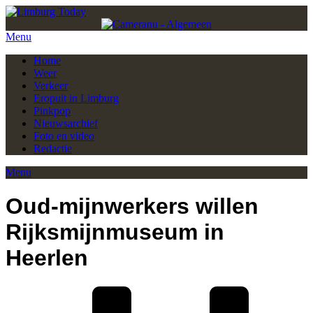
Menu
Home
Weer
Verkeer
Eropuit in Limburg
Pinkpop
Nieuwsarchief
Foto en video
Redactie
Menu
Oud-mijnwerkers willen
Rijksmijnmuseum in
Heerlen