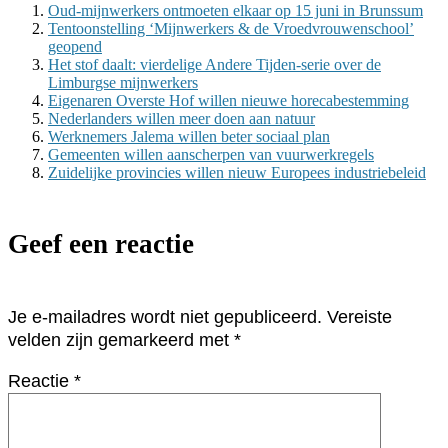
Oud-mijnwerkers ontmoeten elkaar op 15 juni in Brunssum
Tentoonstelling ‘Mijnwerkers & de Vroedvrouwenschool’
geopend
Het stof daalt: vierdelige Andere Tijden-serie over de
Limburgse mijnwerkers
Eigenaren Overste Hof willen nieuwe horecabestemming
Nederlanders willen meer doen aan natuur
Werknemers Jalema willen beter sociaal plan
Gemeenten willen aanscherpen van vuurwerkregels
Zuidelijke provincies willen nieuw Europees industriebeleid
Geef een reactie
Je e-mailadres wordt niet gepubliceerd.
Vereiste
velden zijn gemarkeerd met
*
Reactie
*