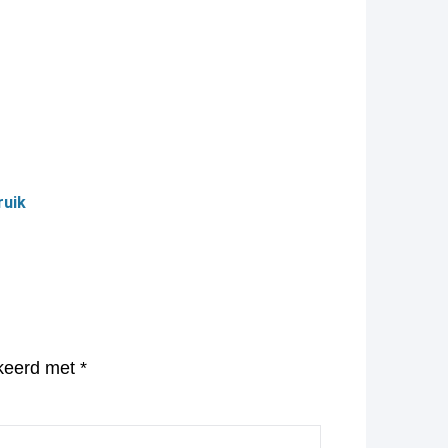
ruik
rkeerd met
*