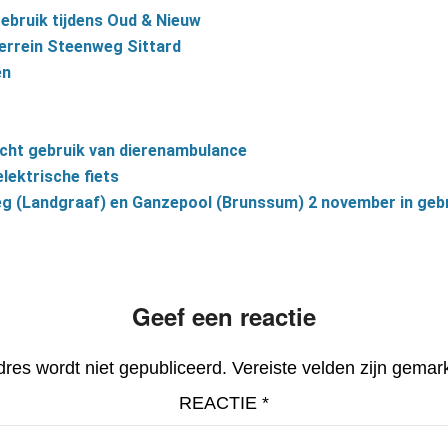
bruik tijdens Oud & Nieuw
errein Steenweg Sittard
en
echt gebruik van dierenambulance
lektrische fiets
eg (Landgraaf) en Ganzepool (Brunssum) 2 november in geb
Geef een reactie
dres wordt niet gepubliceerd.
Vereiste velden zijn gema
REACTIE
*