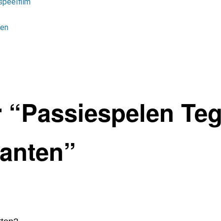
speelfilm
ten
 “
Passiespelen Teg
ranten
”