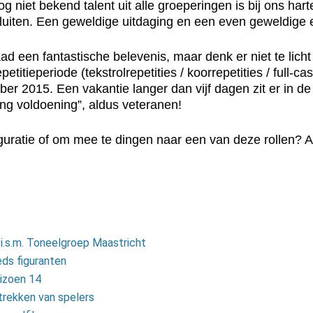
niet bekend talent uit alle groeperingen is bij ons hartel
sluiten. Een geweldige uitdaging en een even geweldige 
een fantastische belevenis, maar denk er niet te licht ov
epetitieperiode (tekstrolrepetities / koorrepetities / full-ca
 2015. Een vakantie langer dan vijf dagen zit er in de p
ang voldoening”, aldus veteranen!
iguratie of om mee te dingen naar een van deze rollen? 
i.s.m. Toneelgroep Maastricht
ds figuranten
eizoen 14
trekken van spelers