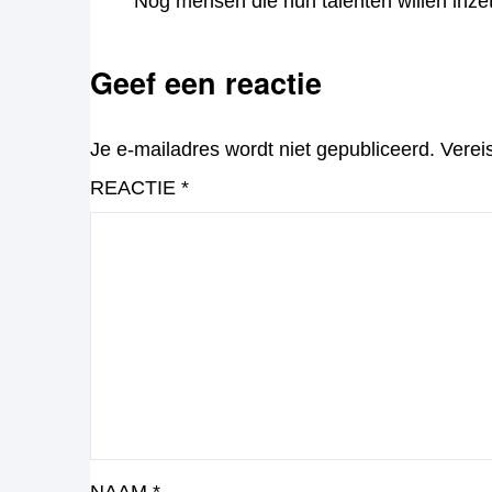
Nog mensen die hun talenten willen inze
Geef een reactie
Je e-mailadres wordt niet gepubliceerd.
Verei
REACTIE
*