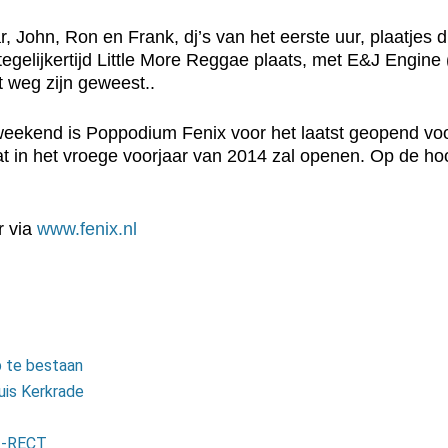
ar, John, Ron en Frank, dj’s van het eerste uur, plaatj
 tegelijkertijd Little More Reggae plaats, met E&J Engin
t weg zijn geweest..
 weekend is Poppodium Fenix voor het laatst geopend voo
in het vroege voorjaar van 2014 zal openen. Op de hoo
r via
www.fenix.nl
p te bestaan
uis Kerkrade
DI-RECT