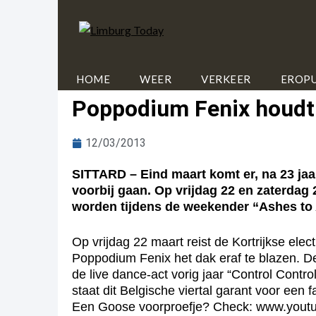
HOME
WEER
VERKEER
EROPU
Poppodium Fenix houdt 
12/03/2013
SITTARD – Eind maart komt er, na 23 jaa
voorbij gaan. Op vrijdag 22 en zaterdag 
worden tijdens de weekender “Ashes to
Op vrijdag 22 maart reist de Kortrijkse ele
Poppodium Fenix het dak eraf te blazen. D
de live dance-act vorig jaar “Control Contr
staat dit Belgische viertal garant voor een f
Een Goose voorproefje? Check: www.you