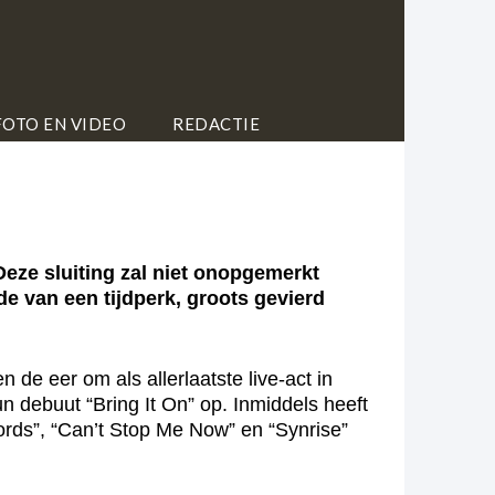
FOTO EN VIDEO
REDACTIE
eze sluiting zal niet onopgemerkt
de van een tijdperk, groots gevierd
de eer om als allerlaatste live-act in
 debuut “Bring It On” op. Inmiddels heeft
Words”, “Can’t Stop Me Now” en “Synrise”