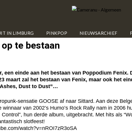
IT IN LIMBURG
PINKPOP
NIEUWSARCHIEF
op te bestaan
r, een einde aan het bestaan van Poppodium Fenix. D
23 maart zal het bestaan van Fenix, maar ook het ein
 Ashes, Dust to Dust”…
ctropunk-sensatie GOOSE af naar Sittard. Aan deze Belgen 
e winnaar van 2002’s Humo’s Rock Rally nam in 2006 hun
ol Control”, hun derde album, uitgebracht. Met hits als “
antastisch slotfeest!
tube.com/watch?v=nROI7zR3oSA