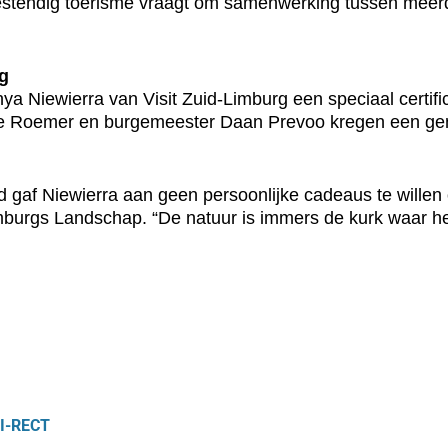
stendig toerisme vraagt om samenwerking tussen meerde
rg
nya Niewierra van Visit Zuid-Limburg een speciaal certifi
ile Roemer en burgemeester Daan Prevoo kregen een ge
oed gaf Niewierra aan geen persoonlijke cadeaus te wille
mburgs Landschap. “De natuur is immers de kurk waar het 
DI-RECT