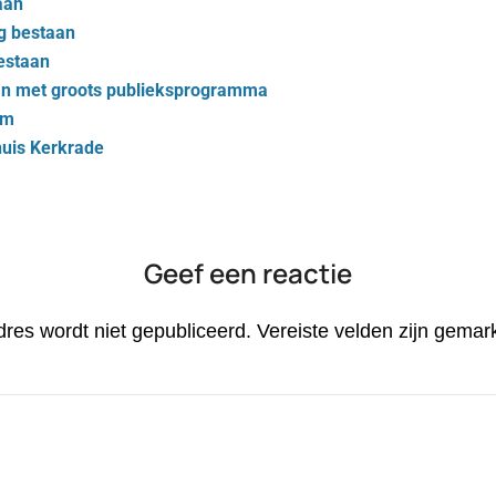
aan
ig bestaan
bestaan
taan met groots publieksprogramma
um
huis Kerkrade
Geef een reactie
dres wordt niet gepubliceerd.
Vereiste velden zijn gema