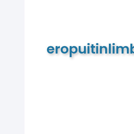
eropuitinli
De meest complete toeristische e
van Limburg en de euregio!