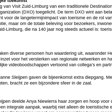
ijke toekomst
ng van Visit Zuid-Limburg van een traditionele Destinat
ganization (DXO) toegelicht. De term DXO wint aan bel
ht voor de langetermijnimpact van toerisme en de rol va
otie, maar om de totale beleving voor bezoekers, inwone
uid-Limburg, die na 140 jaar nog steeds actueel is: toe
aken diverse personen hun waardering uit, waaronder 
s inzet voor het versterken van regionale netwerken en h
ke videoboodschappen vertoond van collega’s en partner
yanne Sleijpen gaven de bijeenkomst extra diepgang. Me
en, bracht ze een bijzondere sfeer in de zaal.
eijpen deelde Anya Niewierra haar zorgen en hoop voor 
 integrale aanpak, waarbij niet alleen de toeristische 