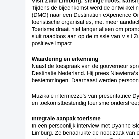
Visit Zuid-Limburg: stevige roots, kansr
Tijdens de bijeenkomst werd de ontwikkeli
(DMO) naar een Destination eXperience Or
toeristische organisaties, met meer aandac
Toerisme draait niet langer alleen om prom
sluit naadloos aan op de missie van Visit Z
positieve impact.
Waardering en erkenning
Naast de toespraak van de gouverneur spr
Destinatie Nederland. Hij prees Niewierra’
bestemmingen. Daarnaast werden persoonlij
Muzikale intermezzo’s van presentatrice D
en toekomstbestendig toerisme onderstreept
Integrale aanpak toerisme
In een persoonlijk interview met Dyanne Sl
Limburg. Ze benadrukte de noodzaak van een