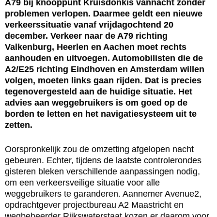
A79 bij knooppunt Kruisdonkis vannacht zonder
problemen verlopen. Daarmee geldt een nieuwe
verkeerssituatie vanaf vrijdagochtend 20
december. Verkeer naar de A79 richting
Valkenburg, Heerlen en Aachen moet rechts
aanhouden en uitvoegen. Automobilisten die de
A2/E25 richting Eindhoven en Amsterdam willen
volgen, moeten links gaan rijden. Dat is precies
tegenovergesteld aan de huidige situatie. Het
advies aan weggebruikers is om goed op de
borden te letten en het navigatiesysteem uit te
zetten.
Oorspronkelijk zou de omzetting afgelopen nacht
gebeuren. Echter, tijdens de laatste controlerondes
gisteren bleken verschillende aanpassingen nodig,
om een verkeersveilige situatie voor alle
weggebruikers te garanderen. Aannemer Avenue2,
opdrachtgever projectbureau A2 Maastricht en
wegbeheerder Rijkswaterstaat kozen er daarom voor