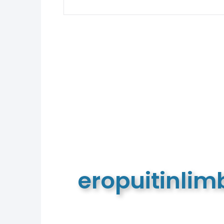
eropuitinli
De meest complete toeristische e
van Limburg en de euregio!