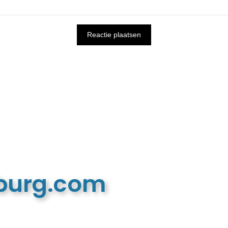
mburg.com
n recreatieve website