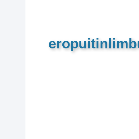
eropuitinlim
De meest complete toeristische e
van Limburg en de euregio!