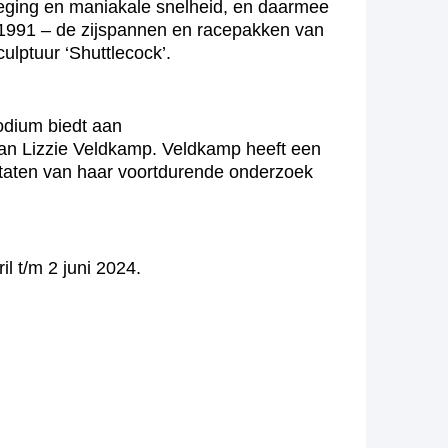
eging en maniakale snelheid, en daarmee
in 1991 – de zijspannen en racepakken van
lptuur ‘Shuttlecock’.
odium biedt aan
 aan Lizzie Veldkamp. Veldkamp heeft een
ultaten van haar voortdurende onderzoek
l t/m 2 juni 2024.