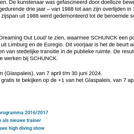
ren. De kunstenaar was gefascineerd door doelloze bew
 gedurende drie jaar – van 1988 tot aan zijn overlijden 
 zijspan uit 1988 werd gedemonteerd tot de beroemde scu
an ‘Dreaming Out Loud’ te zien, waarmee SCHUNCK een p
uit Limburg en de Euregio. Dit voorjaar is het de beurt
n van stedelijke transitie in de publieke ruimte. De res
rie werken bij SCHUNCK.
um (Glaspaleis), van 7 april t/m 30 juni 2024.
atis te bekijken op de +1 van het Glaspaleis, van 7 apri
sprogramma 2016/2017
als nieuwe trainer
euwe high diving show