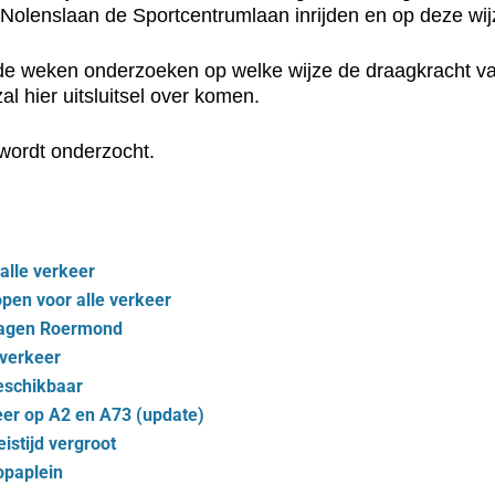
. Nolenslaan de Sportcentrumlaan inrijden en op deze w
nde weken onderzoeken op welke wijze de draagkracht v
l hier uitsluitsel over komen.
wordt onderzocht.
alle verkeer
en voor alle verkeer
pdagen Roermond
 verkeer
eschikbaar
eer op A2 en A73 (update)
istijd vergroot
opaplein