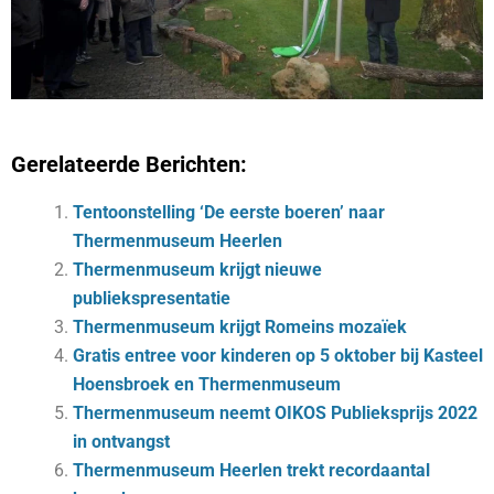
Gerelateerde Berichten:
Tentoonstelling ‘De eerste boeren’ naar
Thermenmuseum Heerlen
Thermenmuseum krijgt nieuwe
publiekspresentatie
Thermenmuseum krijgt Romeins mozaïek
Gratis entree voor kinderen op 5 oktober bij Kasteel
Hoensbroek en Thermenmuseum
Thermenmuseum neemt OIKOS Publieksprijs 2022
in ontvangst
Thermenmuseum Heerlen trekt recordaantal