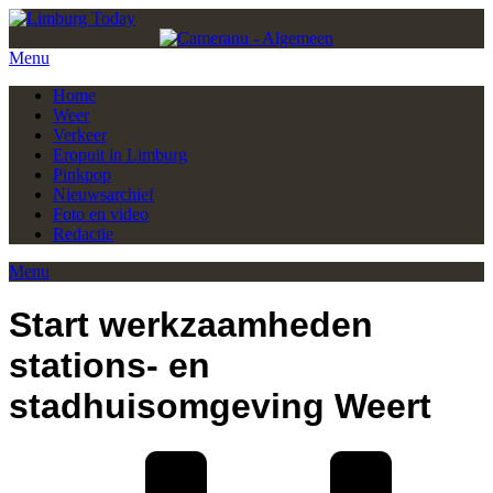
Menu
Home
Weer
Verkeer
Eropuit in Limburg
Pinkpop
Nieuwsarchief
Foto en video
Redactie
Menu
Start werkzaamheden
stations- en
stadhuisomgeving Weert