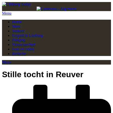
Menu
Home
Weer
Verkeer
Eropuit in Limburg
Pinkpop
Nieuwsarchief
Foto en video
Redactie
Menu
Stille tocht in Reuver