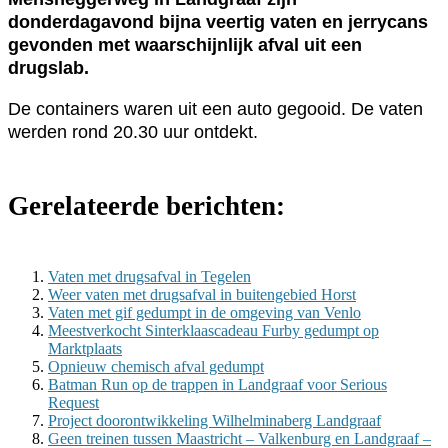
donderdagavond bijna veertig vaten en jerrycans
gevonden met waarschijnlijk afval uit een
drugslab.
De containers waren uit een auto gegooid. De vaten
werden rond 20.30 uur ontdekt.
Gerelateerde berichten:
Vaten met drugsafval in Tegelen
Weer vaten met drugsafval in buitengebied Horst
Vaten met gif gedumpt in de omgeving van Venlo
Meestverkocht Sinterklaascadeau Furby gedumpt op
Marktplaats
Opnieuw chemisch afval gedumpt
Batman Run op de trappen in Landgraaf voor Serious
Request
Project doorontwikkeling Wilhelminaberg Landgraaf
Geen treinen tussen Maastricht – Valkenburg en Landgraaf –