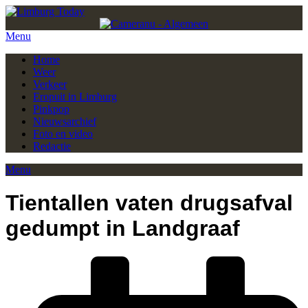
Menu
Home
Weer
Verkeer
Eropuit in Limburg
Pinkpop
Nieuwsarchief
Foto en video
Redactie
Menu
Tientallen vaten drugsafval
gedumpt in Landgraaf