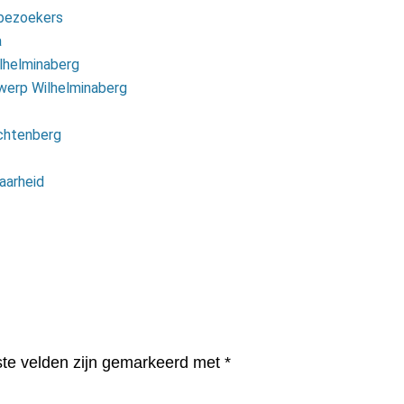
 bezoekers
a
ilhelminaberg
twerp Wilhelminaberg
ichtenberg
aarheid
ste velden zijn gemarkeerd met
*