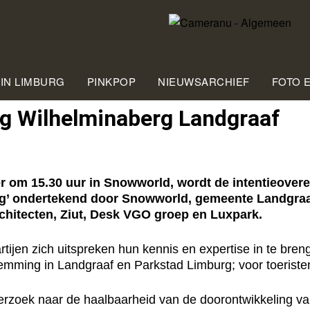
 IN LIMBURG
PINKPOP
NIEUWSARCHIEF
FOTO 
ng Wilhelminaberg Landgraaf
m 15.30 uur in Snowworld, wordt de intentieovere
g’ ondertekend door Snowworld, gemeente Landgraaf
hitecten, Ziut, Desk VGO groep en Luxpark.
rtijen zich uitspreken hun kennis en expertise in te br
temming in Landgraaf en Parkstad Limburg; voor toeristen
derzoek naar de haalbaarheid van de doorontwikkeling v