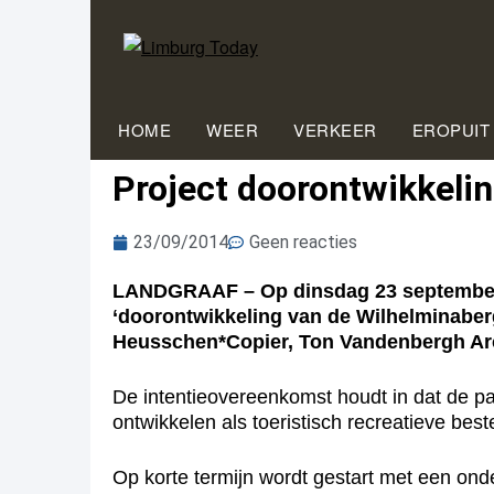
HOME
WEER
VERKEER
EROPUIT
Project doorontwikkeli
23/09/2014
Geen reacties
LANDGRAAF – Op dinsdag 23 september o
‘doorontwikkeling van de Wilhelminaber
Heusschen*Copier, Ton Vandenbergh Arc
De intentieovereenkomst houdt in dat de pa
ontwikkelen als toeristisch recreatieve bes
Op korte termijn wordt gestart met een on