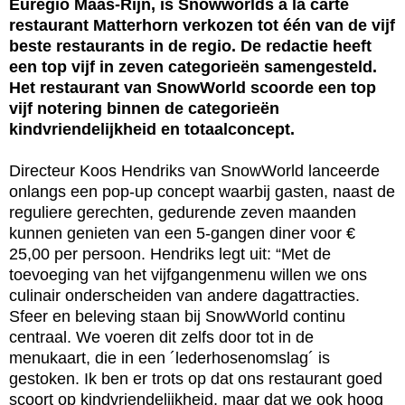
Euregio Maas-Rijn, is Snowworlds à la carte
restaurant Matterhorn verkozen tot één van de vijf
beste restaurants in de regio. De redactie heeft
een top vijf in zeven categorieën samengesteld.
Het restaurant van SnowWorld scoorde een top
vijf notering binnen de categorieën
kindvriendelijkheid en totaalconcept.
Directeur Koos Hendriks van SnowWorld lanceerde
onlangs een pop-up concept waarbij gasten, naast de
reguliere gerechten, gedurende zeven maanden
kunnen genieten van een 5-gangen diner voor €
25,00 per persoon. Hendriks legt uit: “Met de
toevoeging van het vijfgangenmenu willen we ons
culinair onderscheiden van andere dagattracties.
Sfeer en beleving staan bij SnowWorld continu
centraal. We voeren dit zelfs door tot in de
menukaart, die in een ´lederhosenomslag´ is
gestoken. Ik ben er trots op dat ons restaurant goed
scoort op kindvriendelijkheid, maar dat we ook hoog