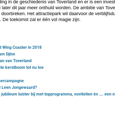
iding in de geschiedenis van Toverland en er is een inve
later dit jaar meer onthuld worden. De ambitie van Tov
doorbreken. Het attractiepark wil daarvoor de verblijfsd
. De toekomst zal er één vol magie zijn.
 Wing Coaster in 2018
am Djinn
an van Toverland
te kerstboom tot nu toe
omercampagne
od Leen Jongewaard?
g jubileum luister bij met topprogramma, noviteiten én …. een