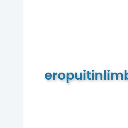
eropuitinli
De meest complete toeristische e
van Limburg en de euregio!