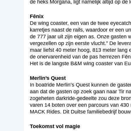
de heks Morgana, ligt namelijk altijd op de l
Fēnix
De wing coaster, een van de twee eyecatc
karretjes naast de rails, waardoor er een u
de 777 jaar uit zijn eigen as. Onze gasten
vergezellen op zijn eerste vlucht.” De leve
maar liefst 40 meter hoog, 813 meter lang 
de onervarenheid van de pas herrezen Fēnix 
Het is de langste B&M wing coaster van Eur
Merlin’s Quest
In boatride Merlin’s Quest kunnen de gaste
aan dat de gasten op zoek gaan naar Tir na
zogeheten darkride-gedeelte zou deze bron 
varen 14 boten over een parcours van 430 
MACK Rides. Dit Duitse familiebedrijf bou
Toekomst vol magie