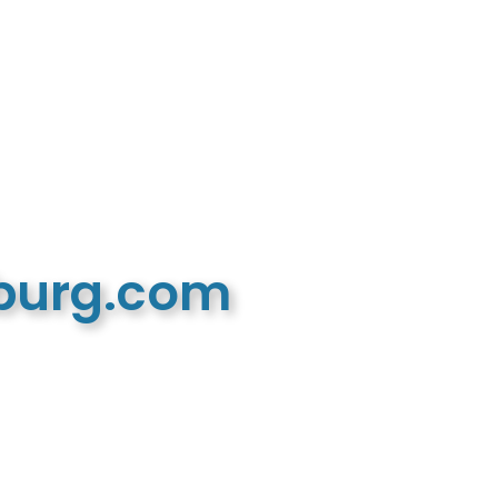
mburg.com
n recreatieve website