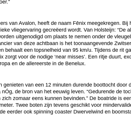
oer.”
hers van Avalon, heeft de naam Fēnix meegekregen. Bij 
nieke vliegervaring gecreëerd wordt. Van Holsteijn: “De a
 worden uitgenodigd om plaats te nemen onder de vleugel
rancier van deze achtbaan is het toonaangevende Zwitserse
en behaalt een topsnelheid van 95 km/u. Tijdens de rit g
zorgt voor de nodige ‘near misses’. Een ritje duurt, exc
opa en de allereerste in de Benelux.
n genieten van een 12 minuten durende boottocht door d
 nÓg, de bron van het eeuwig leven. “Gedurende de tocht
zich zomaar eens kunnen bevinden.” De boatride is een at
meter. Twee boten zijn tevens geschikt voor mindervali
wde eerder ook spinning coaster Dwervelwind en boomsta