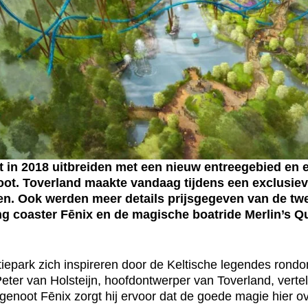
 in 2018 uitbreiden met een nieuw entreegebied en
groot. Toverland maakte vandaag tijdens een exclusie
n. Ook werden meer details prijsgegeven van de twee
ng coaster Fēnix en de magische boatride Merlin’s Q
ctiepark zich inspireren door de Keltische legendes ron
eter van Holsteijn, hoofdontwerper van Toverland, verte
dgenoot Fēnix zorgt hij ervoor dat de goede magie hier o