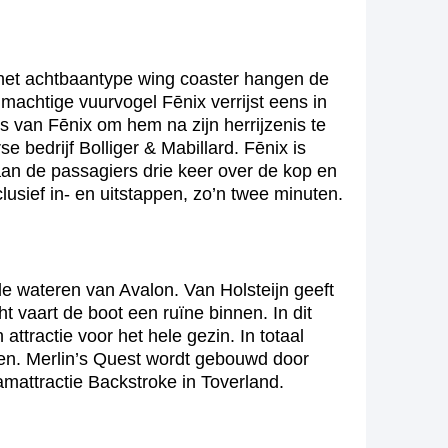
het achtbaantype wing coaster hangen de
lmachtige vuurvogel Fēnix verrijst eens in
s van Fēnix om hem na zijn herrijzenis te
 bedrijf Bolliger & Mabillard. Fēnix is
aan de passagiers drie keer over de kop en
lusief in- en uitstappen, zo’n twee minuten.
e wateren van Avalon. Van Holsteijn geeft
 vaart de boot een ruïne binnen. In dit
tractie voor het hele gezin. In totaal
den. Merlin’s Quest wordt gebouwd door
mattractie Backstroke in Toverland.