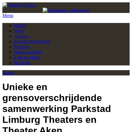
Menu
Home
Weer
Verkeer
Eropuit in Limburg
Pinkpop
Nieuwsarchief
Foto en video
Redactie
Menu
Unieke en
grensoverschrijdende
samenwerking Parkstad
Limburg Theaters en
Theater Aken