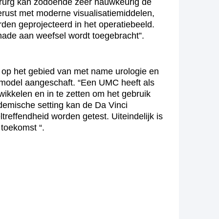
hirurg kan zodoende zeer nauwkeurig de
tgerust met moderne visualisatiemiddelen,
den geprojecteerd in het operatiebeeld.
chade aan weefsel wordt toegebracht”.
ot op het gebied van met name urologie en
e model aangeschaft. “Een UMC heeft als
wikkelen en in te zetten om het gebruik
demische setting kan de Da Vinci
reffendheid worden getest. Uiteindelijk is
 toekomst “.