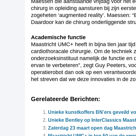
Maessen die aanstaande vrijdag voor het e
chirurg in opleiding aansturen bij zijn eers
zogeheten ‘augmented reality’. Maessen: “E
Daardoor kan de chirurg onderliggende stru
Academische functie
Maastricht UMC+ heeft in bijna tien jaar t
cardiothoracale chirurgie. Om de techniek 
onderzoeksinstituut namelijk de functie en 
ervan te verbeteren”, zegt Guy Peeters, v
operatierobot dan ook op een verantwoorde 
het streven dat we deze innovaties in de zo
Gerelateerde Berichten:
Unieke kunstkoffers BN’ers geveild v
Unieke Bentley op InterClassics Maast
Zaterdag 23 maart open dag Maastric
Maastricht UMC+ in top 50 van de wer