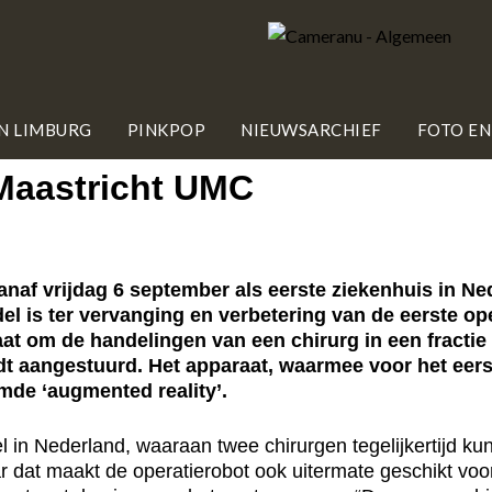
IN LIMBURG
PINKPOP
NIEUWSARCHIEF
FOTO EN
 Maastricht UMC
af vrijdag 6 september als eerste ziekenhuis in Ne
l is ter vervanging en verbetering van de eerste ope
taat om de handelingen van een chirurg in een fractie
t aangestuurd. Het apparaat, waarmee voor het eerst
mde ‘augmented reality’.
l in Nederland, waaraan twee chirurgen tegelijkertijd ku
r dat maakt de operatierobot ook uitermate geschikt voor