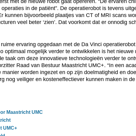
erst met de nieuwe robot gaat opereren. “De ervaren c
te operaties in de patiënt”. De operatierobot is tevens ui
r kunnen bijvoorbeeld plaatjes van CT of MRI scans wor
cturen veel beter ‘zien’. Dat voorkomt dat er onnodig s
ijd ruime ervaring opgedaan met de Da Vinci operatierob
zo optimaal mogelijk verder te ontwikkelen is het nieuw
de taak om deze innovatieve technologieën verder te ont
oorzitter Raad van Bestuur Maastricht UMC+. “In een aca
manier worden ingezet en op zijn doelmatigheid en doelt
rg nog veiliger en kosteneffectiever kunnen maken in de
oor Maastricht UMC
richt
ht UMC+
eld