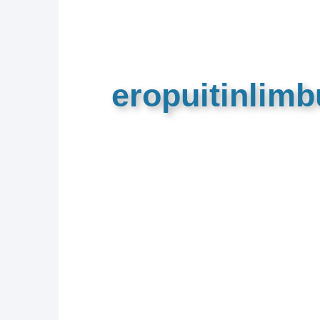
eropuitinlim
De meest complete toeristische e
van Limburg en de euregio!