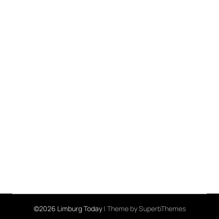
©2026 Limburg Today
| Theme by
SuperbThemes