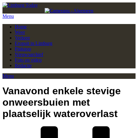
Menu
Home
Weer
Verkeer
Eropuit in Limburg
Pinkpop
Nieuwsarchief
Foto en video
Redactie
Menu
Vanavond enkele stevige
onweersbuien met
plaatselijk wateroverlast