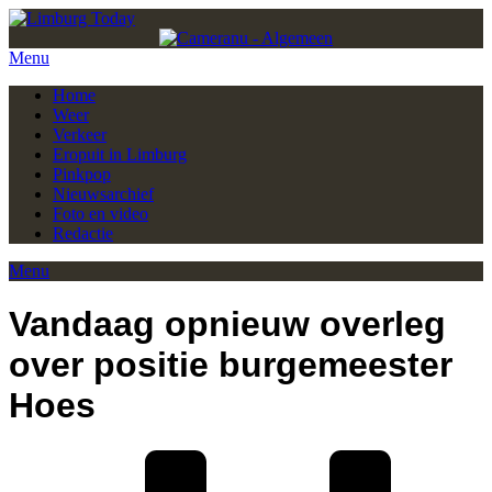
Menu
Home
Weer
Verkeer
Eropuit in Limburg
Pinkpop
Nieuwsarchief
Foto en video
Redactie
Menu
Vandaag opnieuw overleg
over positie burgemeester
Hoes