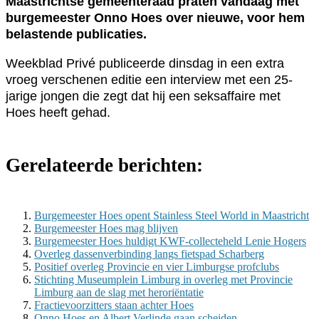
Maastrichtse gemeenteraad praten vandaag met
burgemeester Onno Hoes over nieuwe, voor hem
belastende publicaties.
Weekblad Privé publiceerde dinsdag in een extra
vroeg verschenen editie een interview met een 25-
jarige jongen die zegt dat hij een seksaffaire met
Hoes heeft gehad.
Gerelateerde berichten:
Burgemeester Hoes opent Stainless Steel World in Maastricht
Burgemeester Hoes mag blijven
Burgemeester Hoes huldigt KWF-collecteheld Lenie Hogers
Overleg dassenverbinding langs fietspad Scharberg
Positief overleg Provincie en vier Limburgse profclubs
Stichting Museumplein Limburg in overleg met Provincie
Limburg aan de slag met heroriëntatie
Fractievoorzitters staan achter Hoes
Onno Hoes en Albert Verlinde gaan scheiden