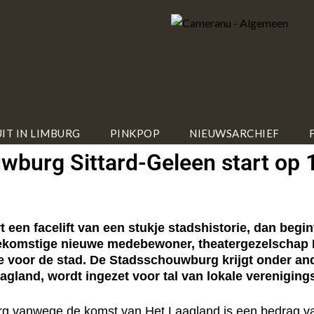
IT IN LIMBURG
PINKPOP
NIEUWSARCHIEF
burg Sittard-Geleen start op 1
een facelift van een stukje stadshistorie, dan begi
komstige nieuwe medebewoner, theatergezelschap He
 voor de stad. De Stadsschouwburg krijgt onder and
agland, wordt ingezet voor tal van lokale vereniging
g vanwege de komst van Het Laagland is een bedrag v