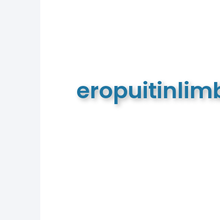
eropuitinli
De meest complete toeristische e
van Limburg en de euregio!