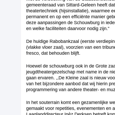
gemeenteraad van Sittard-Geleen heeft dat 
theatertechniek (hijsinstallatie), waarmee 
permanent en op een efficiënte manier geb
deze aanpassingen de Schouwburg in ieder g
en welke faciliteiten daarvoor nodig zijn.”
De huidige Rabobankzaal (eerste verdieping
(vlakke vloer zaal), voorzien van een tri
fresco, dat behouden blijft.
Hoewel de schouwburg ook in de Grote zaal
jeugdtheatergezelschap met name in de nie
gaan ervaren. ,,De Kleine zaal is nieuw voor
van het bijzondere aanbod dat wij hierin pr
programmering van andere theater- en muzi
In het souterrain komt een gezamenlijke we
gemaakt voor repetities, evenementen en act
Laaglanddirecteur Inèz Derksen betreft komt