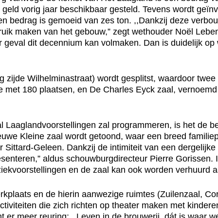
geld vorig jaar beschikbaar gesteld. Tevens wordt geïnv
een bedrag is gemoeid van zes ton. ,,Dankzij deze verbou
ruik maken van het gebouw,” zegt wethouder Noël Lebens 
eval dit decennium kan volmaken. Dan is duidelijk op we
 zijde Wilhelminastraat) wordt gesplitst, waardoor twee
bune met 180 plaatsen, en De Charles Eyck zaal, vernoe
 Laaglandvoorstellingen zal programmeren, is het de be
uwe Kleine zaal wordt getoond, waar een breed familiep
 Sittard-Geleen. Dankzij de intimiteit van een dergelijke
esenteren,” aldus schouwburgdirecteur Pierre Gorissen. I
ekvoorstellingen en de zaal kan ook worden verhuurd aa
rkplaats en de hierin aanwezige ruimtes (Zuilenzaal, C
iviteiten die zich richten op theater maken met kinderen
 er meer reuring: ,,Leven in de brouwerij, dát is waar w